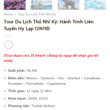
Home
/
Tour Du Lịch Thổ Nhĩ Kỳ
Tour Du Lịch Thổ Nhĩ Kỳ: Hành Trình Liên
Tuyến Hy Lạp 12N11Đ
(Tour đoàn cho 25 khách | Đăng ký ngay để nhận giá tốt
nhất)
Xuất phát:
Hà Nội
Điểm đến:
Athens – Santorini – Oia – Istanbul – Canakkale –
Kusadasi – Pamukkale – Cappadocia
Thời gian:
12 ngày 11 đêm
Khởi hành:
25/09; 10/10
Phương tiện:
Turkish Airlines